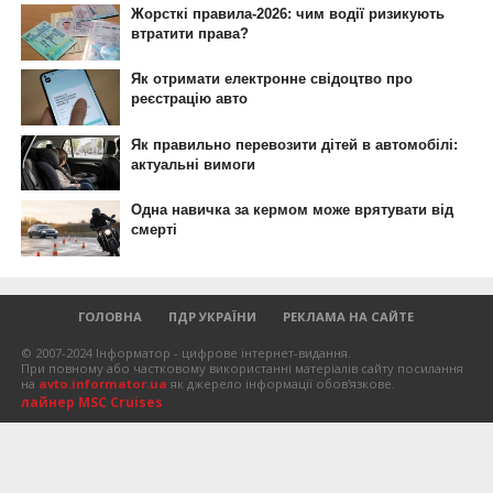
ГОЛОВНА
ПДР УКРАЇНИ
РЕКЛАМА НА САЙТЕ
© 2007-2024 Інформатор - цифрове інтернет-видання.
При повному або частковому використанні матеріалів сайту посилання
на
avto.informator.ua
як джерело інформації обов'язкове.
лайнер MSC Cruises