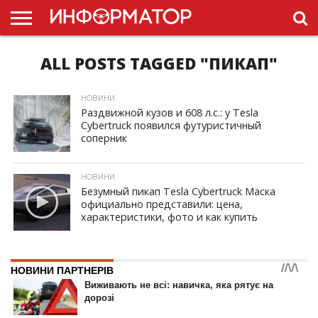
ALL POSTS TAGGED "ПИКАП"
ГОЛОВНА
НОВИНИ
ПДР
УКРАЇНИ
РЕКЛАМА
ПРОЕКТЫ
НОВИНИ
Раздвижной кузов и 608 л.с.: у Tesla
Cybertruck появился футуристичный
соперник
ID, "post_views_count", true); if ( $post_views >= 1) { ?>
НОВИНИ
Безумный пикап Tesla Cybertruck Маска
официально представили: цена,
характеристики, фото и как купить
ID, "post_views_count", true); if ( $post_views >= 1) { ?>