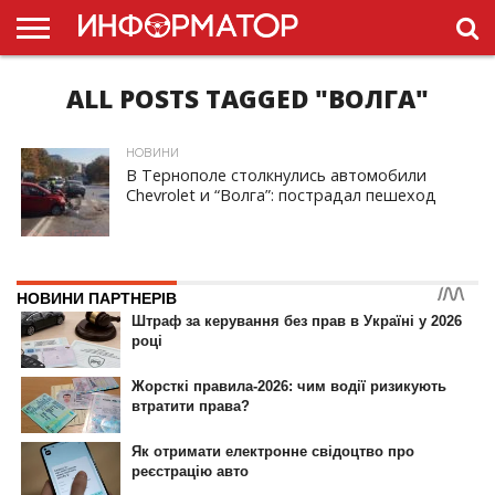
ALL POSTS TAGGED "ВОЛГА"
ГОЛОВНА
НОВИНИ
ПДР
УКРАЇНИ
РЕКЛАМА
ПРОЕКТЫ
НОВИНИ
В Тернополе столкнулись автомобили
Chevrolet и “Волга”: пострадал пешеход
ID, "post_views_count", true); if ( $post_views >= 1) { ?>