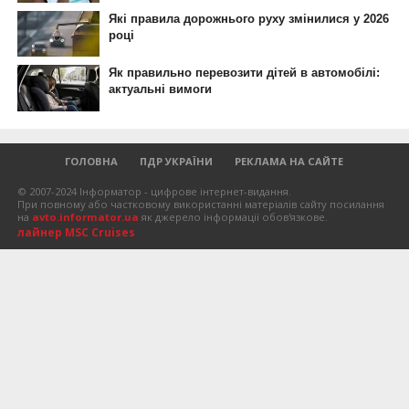
ГОЛОВНА
ПДР УКРАЇНИ
РЕКЛАМА НА САЙТЕ
© 2007-2024 Інформатор - цифрове інтернет-видання.
При повному або частковому використанні матеріалів сайту посилання
на
avto.informator.ua
як джерело інформації обов'язкове.
лайнер MSC Cruises