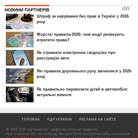
ГОЛОВНА
ПДР УКРАЇНИ
РЕКЛАМА НА САЙТЕ
© 2007-2024 Інформатор - цифрове інтернет-видання.
При повному або частковому використанні матеріалів сайту посилання
на
avto.informator.ua
як джерело інформації обов'язкове.