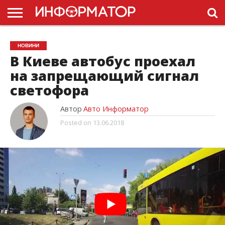
ГОЛОВНА
НОВИНИ
ПДР
НОВИНИ
УКРАЇНИ
РЕКЛАМА
ПРОЕКТЫ
В Киеве автобус проехал
на запрещающий сигнал
светофора
Автор
Авто Информатор
Posted on
13.06.2018