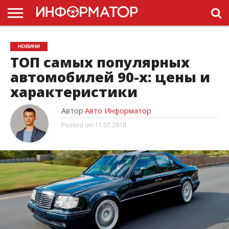
ГОЛОВНА
НОВИНИ
ПДР
НОВИНИ
УКРАЇНИ
РЕКЛАМА
ПРОЕКТЫ
ТОП самых популярных
автомобилей 90-х: цены и
характеристики
Автор
Авто Информатор
Posted on
11.07.2018