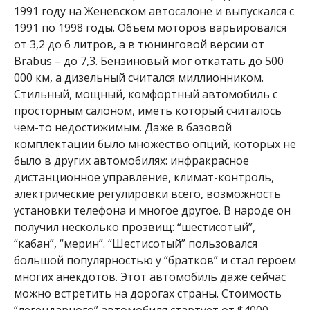
1991 году на Женевском автосалоне и выпускался с
1991 по 1998 годы. Объем моторов варьировался
от 3,2 до 6 литров, а в тюнинговой версии от
Brabus – до 7,3
. Бензиновый мог откатать до 500
000 км, а дизельный считался миллионником.
Стильный, мощный, комфортный автомобиль с
просторным салоном, иметь который считалось
чем-то недостижимым. Даже в базовой
комплектации было множество опций, которых не
было в других автомобилях: инфракрасное
дистанционное управление, климат-контроль,
электрические регулировки всего, возможность
установки телефона и многое другое. В народе он
получил несколько прозвищ: “шестисотый”,
“кабан”, “мерин”. “Шестисотый” пользовался
большой популярностью у “братков” и стал героем
многих анекдотов. Этот автомобиль даже сейчас
можно встретить на дорогах страны. Стоимость
“легендарного” автомобиля стартует от $4000.