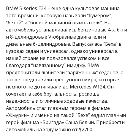
BMW 5-series E34 – еще одна культовая машина
того времени, которую называли “бумером”,
“бехой” и “боевой машиной вымогателя”. На
автомобиль устанавливались бензиновые 4-х, 6-ти
и 8-целиндровые V-образные двигатели и
дизельные 6-целиндровые. Выпускалась “Беха” в
кузовах седан и универсал, однако универсал в
нашей стране не пользовался успехом и все
благодаря “навязанному” имиджу. BMW
предпочитали любители “заряженных” седанов, а
также представили преступного мира, которые
немного не дотягивали до Mercedes W124. Он
сочетает в себе брутальность, роскошь,
надежность и отличные ходовые качества.
Автомобиль стал главным героем в фильме
«Жмурки» и именно на такой “Бехе” ездил главный
герой фильма «Бригада» Саша Белый
.
Приобрести
автомобиль на ходу можно от $2700.