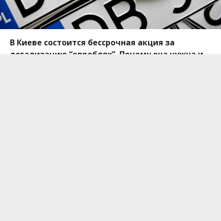
В Киеве состоится бессрочная акция за
легализацию “евроблях”. Почему она нужна и
какие проблемы существуют для владельцев
машин на европейской регистрации,
рассказали автоэксперты.
Соучредитель гражданской организации “
Авто
Евро Сила
” Александр Чернявский рассказал о
долгосрочной акции, которую они планируют
провести в поддержку владельцев автомобилей
на европейской регистрации. Такую реакцию у
них вызвало внесение законопроекта №8488 “О
внесении изменений в Таможенный кодекс
Украины и некоторые законодательные акты
Украины, касающиеся ввоза транспортных
средств на таможенную территорию Украины”. По