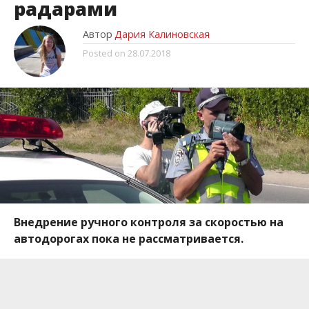
радарами
Автор
Дария Калиновская
Posted on
28.07.2018
Внедрение ручного контроля за скоростью на
автодорогах пока не рассматривается.
“Ручного контроля за скоростью не будет… Было
очень много дискуссий в общественной среде, так
что этот вопрос решили не педалировать”, –