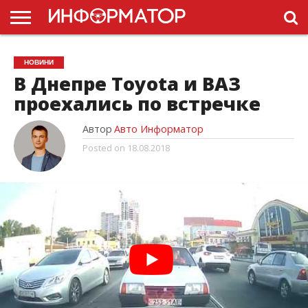
ГОЛОВНА
НОВИНИ
ПДР
НОВИНИ
УКРАЇНИ
РЕКЛАМА
ПРОЕКТЫ
В Днепре Toyota и ВАЗ
проехались по встречке
Автор
Авто Информатор
Posted on
18.08.2018