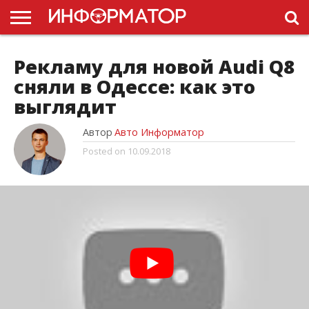
ГОЛОВНА
НОВИНИ
ПДР
Рекламу для новой Audi Q8
УКРАЇНИ
РЕКЛАМА
ПРОЕКТЫ
сняли в Одессе: как это
выглядит
Автор
Авто Информатор
Posted on
10.09.2018