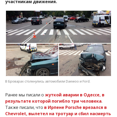
участникам движения.
В Броварах столкнулись автомобили Daewoo и Ford.
Ранее мы писали о
жуткой аварии в Одессе, в
результате которой погибло три человека
.
Также писали, что
в Ирпене Porsche врезался в
Сhevrolet, вылетел на тротуар и сбил насмерть