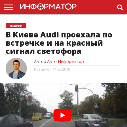
ГОЛОВНА
НОВИНИ
ПДР
НОВИНИ
УКРАЇНИ
РЕКЛАМА
ПРОЕКТЫ
В Киеве Audi проехала по
встречке и на красный
сигнал светофора
Автор
Авто Информатор
Posted on
11.09.2018