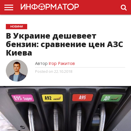
ГОЛОВНА
НОВИНИ
ПДР
НОВИНИ
УКРАЇНИ
РЕКЛАМА
ПРОЕКТЫ
В Украине дешевеет
бензин: сравнение цен АЗС
Киева
Автор
Ігор Ракитов
Posted on
22.10.2018