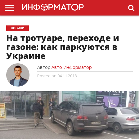
ГОЛОВНА
НОВИНИ
ПДР
НОВИНИ
УКРАЇНИ
РЕКЛАМА
ПРОЕКТЫ
На тротуаре, переходе и
газоне: как паркуются в
Украине
Автор
Авто Информатор
Posted on
04.11.2018