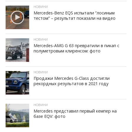
НОВИНИ
Mercedes-Benz EQS испытали “лосиным
тестом” – результат показали на видео
ID, "post_views_count", true); if ( $post_views >= 1) { ?>
НОВИНИ
Mercedes-AMG G 63 превратили в пикап с
полуметровым клиренсом: фото
ID, "post_views_count", true); if ( $post_views >= 1) { ?>
НОВИНИ
Продажи Mercedes G-Class достигли
рекордных результатов в 2021 году
ID, "post_views_count", true); if ( $post_views >= 1) { ?>
НОВИНИ
Mercedes представил первый кемпер на
базе EQV: фото
ID, "post_views_count", true); if ( $post_views >= 1) { ?>