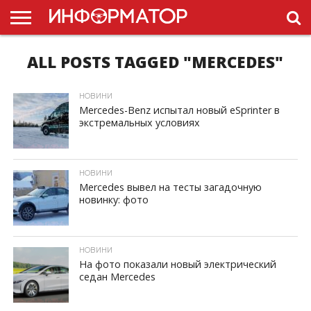
ALL POSTS TAGGED "MERCEDES"
ГОЛОВНА
НОВИНИ
ПДР
УКРАЇНИ
РЕКЛАМА
ПРОЕКТЫ
НОВИНИ
Mercedes-Benz испытал новый eSprinter в
экстремальных условиях
ID, "post_views_count", true); if ( $post_views >= 1) { ?>
НОВИНИ
Mercedes вывел на тесты загадочную
новинку: фото
ID, "post_views_count", true); if ( $post_views >= 1) { ?>
НОВИНИ
На фото показали новый электрический
седан Mercedes
ID, "post_views_count", true); if ( $post_views >= 1) { ?>