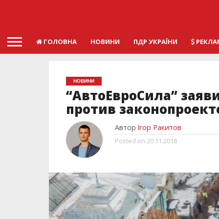
ГОЛОВНА
НОВИНИ
ПДР УКРАЇНИ
РЕКЛА
НОВИНИ
“АвтоЕвроСила” заяв
против законопроекто
Автор
Ігор Ракитов
Posted on
20.11.2018