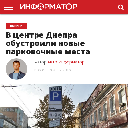
ГОЛОВНА
НОВИНИ
ПДР
НОВИНИ
УКРАЇНИ
РЕКЛАМА
ПРОЕКТЫ
В центре Днепра
обустроили новые
парковочные места
Автор
Авто Информатор
Posted on
01.12.2018