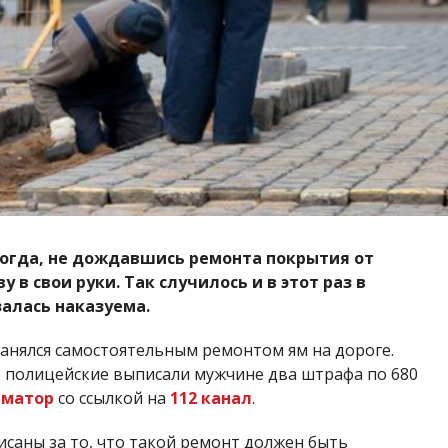
 когда, не дождавшись ремонта покрытия от
в свои руки. Так случилось и в этот раз в
алась наказуема.
занялся самостоятельным ремонтом ям на дороге.
 полицейские выписали мужчине два штрафа по 680
рматор
со ссылкой на
112 канал
.
саны за то, что такой ремонт должен быть