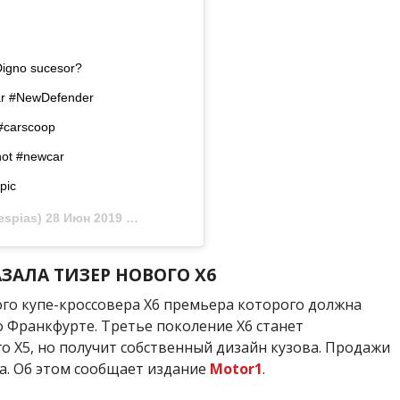
Digno sucesor?
ar #NewDefender
 #carscoop
hot #newcar
pic
espias)
28 Июн 2019 в 1:39 PDT
ЗАЛА ТИЗЕР НОВОГО X6
го купе-кроссовера X6 премьера которого должна
во Франкфурте.
Третье поколение X6 станет
о X5
, но получит собственный дизайн кузова. Продажи
а. Об этом сообщает издание
Motor1
.