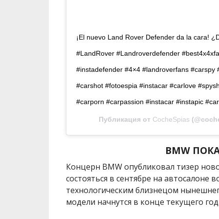
¡El nuevo Land Rover Defender da la cara! ¿
#LandRover #Landroverdefender #best4x4xf
#instadefender #4×4 #landroverfans #carspy
#carshot #fotoespia #instacar #carlove #spys
#carporn #carpassion #instacar #instapic #car
Публикация от
CocheSpias
(@coch
BMW ПОКА
Концерн BMW опубликовал тизер ново
состояться в сентябре на автосалоне 
технологическим близнецом нынешнег
модели начнутся в конце текущего год