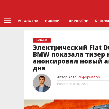
ГОЛОВНА
НОВИНИ
ПДР УКРАЇНИ
РЕКЛА
НОВИНИ
Электрический Fiat Du
BMW показала тизер н
анонсировал новый а
дня
Автор
Авто Информатор
Posted on
02.07.2019