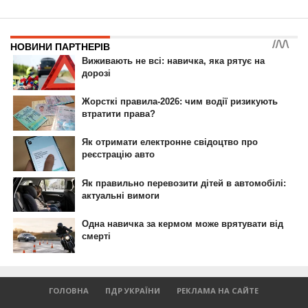
НОВИНИ
В Украине падает спрос на
авто из-за границы:
сколько б/у машин ввезли
в июне
Автор
Авто Информатор
Posted on
04.07.2019