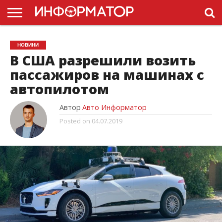
ГОЛОВНА
НОВИНИ
ПДР
НОВИНИ
УКРАЇНИ
РЕКЛАМА
ПРОЕКТЫ
В США разрешили возить
пассажиров на машинах с
автопилотом
Автор
Авто Информатор
Posted on
04.07.2019