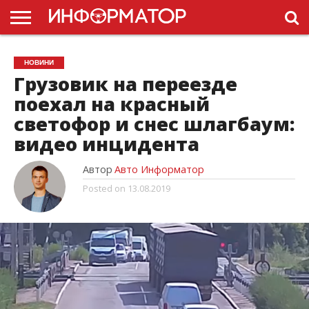
ГОЛОВНА
НОВИНИ
ПДР
НОВИНИ
УКРАЇНИ
РЕКЛАМА
ПРОЕКТЫ
Грузовик на переезде
поехал на красный
светофор и снес шлагбаум:
видео инцидента
Автор
Авто Информатор
Posted on
13.08.2019