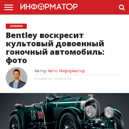
ГОЛОВНА
НОВИНИ
ПДР
НОВИНИ
УКРАЇНИ
РЕКЛАМА
ПРОЕКТЫ
Bentley воскресит
культовый довоенный
гоночный автомобиль:
фото
Автор
Авто Информатор
Posted on
10.09.2019