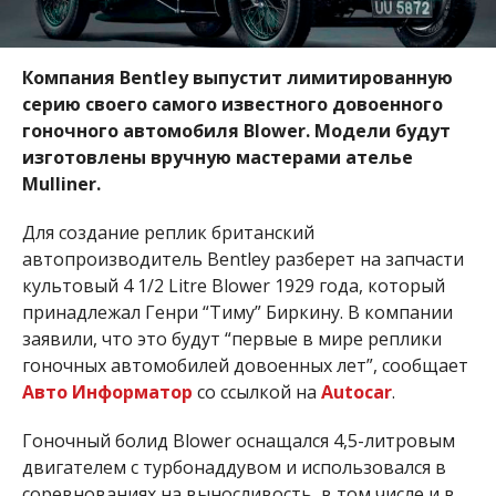
Компания
Bentley
выпустит
лимитированную
серию своего самого известного довоенного
гоночного автомобиля Blower. Модели будут
изготовлены вручную мастерами ателье
Mulliner
.
Для создание реплик британский
автопроизводитель Bentley разберет на запчасти
культовый 4 1/2 Litre Blower 1929 года, который
принадлежал Генри “Тиму” Биркину. В компании
заявили, что это будут “первые в мире реплики
гоночных автомобилей довоенных лет”, сообщает
Авто Информатор
со ссылкой на
Autocar
.
Гоночный болид Blower оснащался 4,5-литровым
двигателем с турбонаддувом и использовался в
соревнованиях на выносливость, в том числе и в