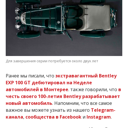
Для завершения серии потребуется около двух лет
Ранее мы писали, что
экстравагантный Bentley
EXP 100 GT дебютировал на Неделе
автомобилей в Монтерее
. также говорили, что
в
честь своего 100-летия Bentley разрабатывает
новый автомобиль
. Напомним, что все самое
важное вы можете узнать из нашего
Telegram-
канала
,
сообщества в Facebook
и
Instagram
.