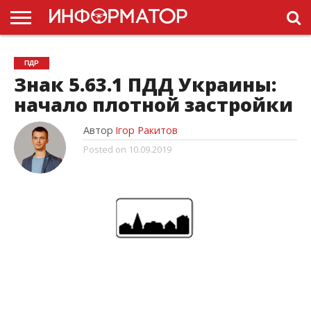
ГОЛОВНА
НОВИНИ
ПДР
ПДР
УКРАЇНИ
РЕКЛАМА
ПРОЕКТЫ
Знак 5.63.1 ПДД Украины:
начало плотной застройки
Автор
Ігор Ракитов
Posted on
10.09.2019