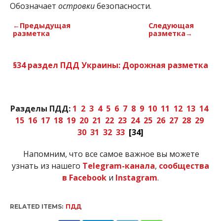
Обозначает
островки
безопасности.
←Предыдущая
Следующая
разметка
разметка→
§34 раздел ПДД Украины: Дорожная разметка
Разделы ПДД:
1
2
3
4
5
6
7
8
9
10
11
12
13
14
15
16
17
18
19
20
21
22
23
24
25
26
27
28
29
30
31
32
33
[34]
Напомним, что все самое важное вы можете
узнать из нашего
Telegram-канала
,
сообщества
в Facebook
и
Instagram
.
RELATED ITEMS:
ПДД