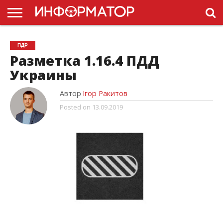
ГОЛОВНА
НОВИНИ
ПДР
ПДР
УКРАЇНИ
РЕКЛАМА
ПРОЕКТЫ
Разметка 1.16.4 ПДД
Украины
Автор
Ігор Ракитов
Posted on
13.09.2019