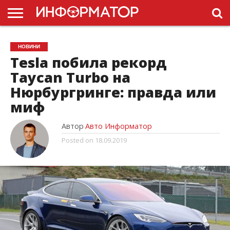
ГОЛОВНА
НОВИНИ
ПДР
НОВИНИ
УКРАЇНИ
РЕКЛАМА
ПРОЕКТЫ
Tesla побила рекорд
Taycan Turbo на
Нюрбургринге: правда или
миф
Автор
Авто Информатор
Posted on
18.09.2019