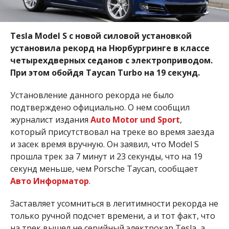
Tesla Model S с новой силовой установкой
установила рекорд на Нюрбургринге в классе
четырехдверных седанов с электроприводом.
При этом обойдя
Taycan Turbo
на 19 секунд.
Установление данного рекорда не было
подтверждено официально. О нем сообщил
журналист издания
Auto Motor und Sport
,
который присутствовал на треке во время заезда
и засек время вручную. Он заявил, что Model S
прошла трек за 7 минут и 23 секунды, что на 19
секунд меньше, чем Porsche Taycan, сообщает
Авто Информатор
.
Заставляет усомниться в легитимности рекорда не
только ручной подсчет времени, а и тот факт, что
на трек вышел не серийный электрокар Tesla, а