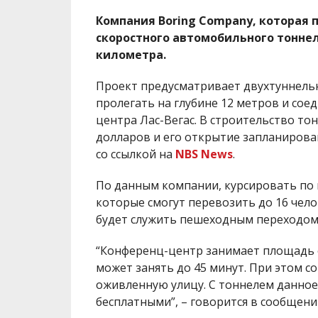
Компания
Boring Company
, которая
скоростного автомобильного тоннел
километра.
Проект предусматривает двухтуннельну
пролегать на глубине 12 метров и сое
центра Лас-Вегас.
В строительство то
долларов и его открытие запланирова
со ссылкой на
NBS News
.
По данным компании, курсировать по 
которые смогут перевозить до 16 чело
будет служить пешеходным переходом
“К
онференц-центр занимает площадь ок
может занять до 45 минут. При этом с
оживленную улицу. С тоннелем данное 
бесплатными”, – говорится в сообщени