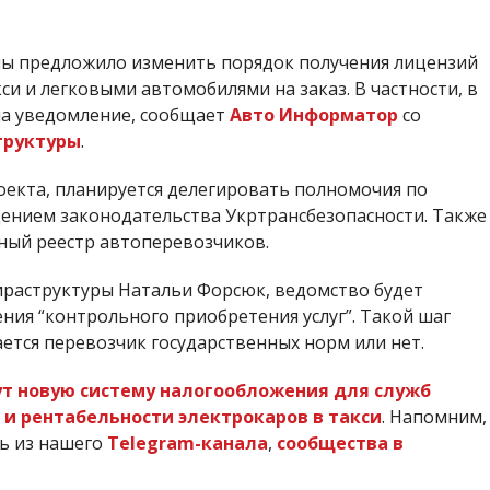
ы предложило изменить порядок получения лицензий
си и легковыми автомобилями на заказ. В частности, в
на уведомление, сообщает
Авто Информатор
со
труктуры
.
оекта, планируется делегировать полномочия по
ением законодательства Укртрансбезопасности. Также
нный реестр автоперевозчиков.
ираструктуры Натальи Форсюк, ведомство будет
ния “контрольного приобретения услуг”. Такой шаг
ется перевозчик государственных норм или нет.
ут новую систему налогообложения для служб
 и рентабельности электрокаров в такси
. Напомним,
ть из нашего
Telegram-канала
,
сообщества в