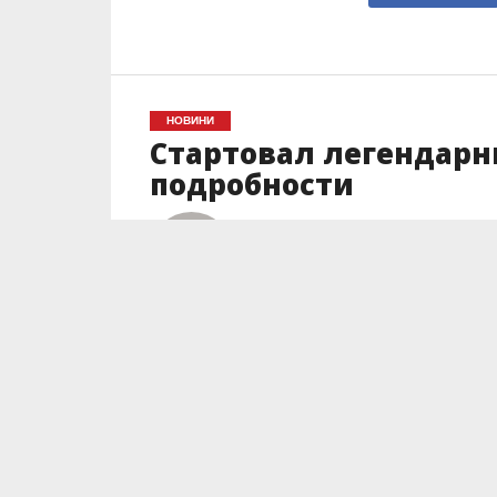
НОВИНИ
Стартовал легендарн
подробности
Автор
Юлия Дюдюн
Posted on
06.01.2020