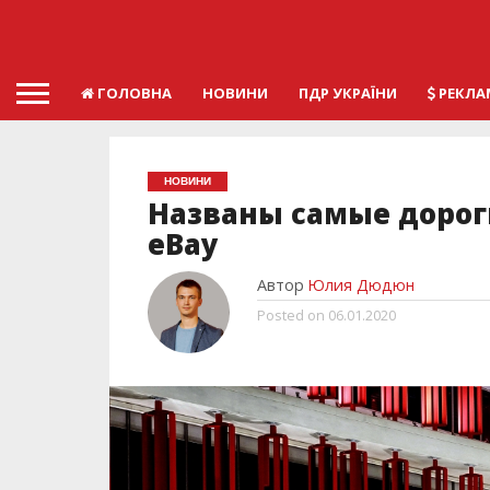
ГОЛОВНА
НОВИНИ
ПДР УКРАЇНИ
РЕКЛА
НОВИНИ
Названы самые дорог
eBay
Автор
Юлия Дюдюн
Posted on
06.01.2020