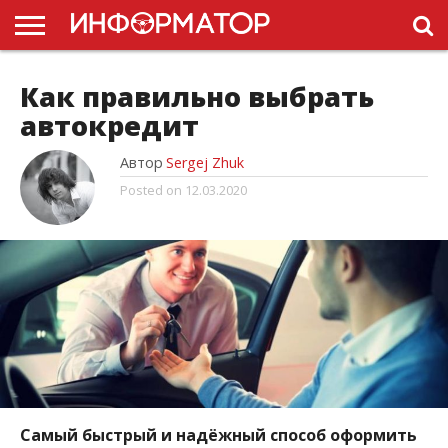
ГОЛОВНА
НОВИНИ
ПДР
Как правильно выбрать
УКРАЇНИ
РЕКЛАМА
ПРОЕКТЫ
автокредит
Автор
Sergej Zhuk
Posted on
12.03.2020
Самый быстрый и надёжный способ оформить