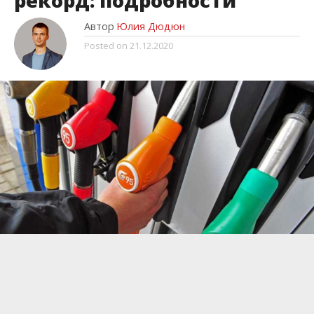
рекорд: подробности
Автор
Юлия Дюдюн
Posted on
21.12.2020
Во многих странах мира ежегодно
подсчитывают так называемый индекс
бензина. Это соотношение оплаты труда