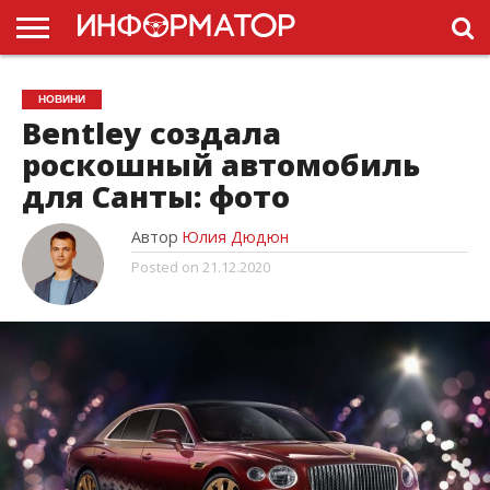
ГОЛОВНА
НОВИНИ
ПДР
НОВИНИ
УКРАЇНИ
РЕКЛАМА
ПРОЕКТЫ
Bentley создала
роскошный автомобиль
для Санты: фото
Автор
Юлия Дюдюн
Posted on
21.12.2020