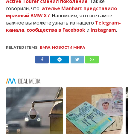
Active Tourer сменил поколение
. Также
говорили, что
ателье Manhart представило
мрачный BMW X7
. Напомним, что все самое
важное вы можете узнать из нашего
Telegram-
канала
,
сообщества в Facebook
и
Instagram
.
RELATED ITEMS:
BMW
,
НОВОСТИ МИРА