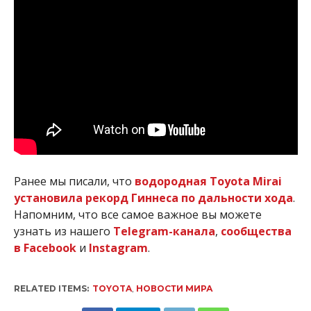
Ранее мы писали, что
водородная Toyota Mirai
установила рекорд Гиннеса по дальности хода
.
Напомним, что все самое важное вы можете
узнать из нашего
Telegram-канала
,
сообщества
в Facebook
и
Instagram
.
RELATED ITEMS:
TOYOTA
,
НОВОСТИ МИРА