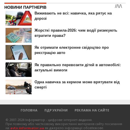
ГОЛОВНА
ПДР УКРАЇНИ
РЕКЛАМА НА САЙТЕ
© 2007-2024 Інформатор - цифрове інтернет-видання.
При повному або частковому використанні матеріалів сайту посилання
на
avto.informator.ua
як джерело інформації обов'язкове.