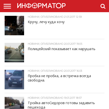
НОВИНИ, ОПУБЛИКОВАНО 21.01.2017 12:59
ГОЛОВНА
НОВИНИ
ПДР
Кручу, лечу куда хочу
УКРАЇНИ
РЕКЛАМА
ПРОЕКТЫ
НОВИНИ, ОПУБЛИКОВАНО 20.01.2017 19:05
Полицейский показывает как нарушать
НОВИНИ, ОПУБЛИКОВАНО 20.01.2017 16:03
Пробка не пробка, а встречка всегда
свободна.
НОВИНИ, ОПУБЛИКОВАНО 19.01.2017 18:57
Тройка автоСидоров готовы задавить
пешехода