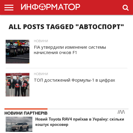
ALL POSTS TAGGED "АВТОСПОРТ"
ГОЛОВНА
НОВИНИ
ПДР
УКРАЇНИ
РЕКЛАМА
ПРОЕКТЫ
НОВИНИ
FIA утвердили изменение системы
начисления очков F1
ID, "post_views_count", true); if ( $post_views >= 1) { ?>
НОВИНИ
ТОП достижений Формулы-1 в цифрах
ID, "post_views_count", true); if ( $post_views >= 1) { ?>