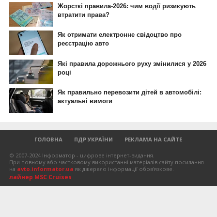
ГОЛОВНА
ПДР УКРАЇНИ
РЕКЛАМА НА САЙТЕ
© 2007-2024 Інформатор - цифрове інтернет-видання.
При повному або частковому використанні матеріалів сайту посилання
на
avto.informator.ua
як джерело інформації обов'язкове.
лайнер MSC Cruises