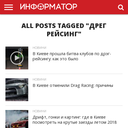
ALL POSTS TAGGED "ДРЕГ
ГОЛОВНА
НОВИНИ
ПДР
УКРАЇНИ
РЕКЛАМА
ПРОЕКТЫ
РЕЙСИНГ"
НОВИНИ
В Киеве прошла битва клубов по дрэг-
рейсингу: как это было
ID, "post_views_count", true); if ( $post_views >= 1) { ?>
НОВИНИ
В Киеве отменили Drag Racing: причины
ID, "post_views_count", true); if ( $post_views >= 1) { ?>
НОВИНИ
Дрифт, гонки и картинг: где в Киеве
посмотреть на крутые заезды летом 2018