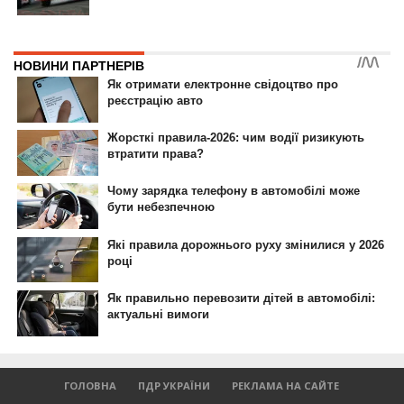
ID, "post_views_count", true); if ( $post_views >= 1) { ?>
ГОЛОВНА
ПДР УКРАЇНИ
РЕКЛАМА НА САЙТЕ