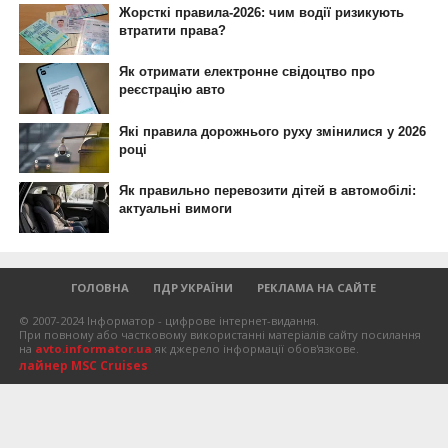
ГОЛОВНА
ПДР УКРАЇНИ
РЕКЛАМА НА САЙТЕ
© 2007-2024 Інформатор - цифрове інтернет-видання.
При повному або частковому використанні матеріалів сайту посилання
на
avto.informator.ua
як джерело інформації обов'язкове.
лайнер MSC Cruises