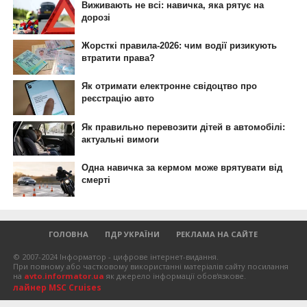
ГОЛОВНА
ПДР УКРАЇНИ
РЕКЛАМА НА САЙТЕ
© 2007-2024 Інформатор - цифрове інтернет-видання.
При повному або частковому використанні матеріалів сайту посилання
на
avto.informator.ua
як джерело інформації обов'язкове.
лайнер MSC Cruises