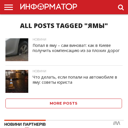
ALL POSTS TAGGED "ЯМЫ"
ГОЛОВНА
НОВИНИ
ПДР
УКРАЇНИ
РЕКЛАМА
ПРОЕКТЫ
НОВИНИ
Попал в яму – сам виноват: как в Киеве
получить компенсацию из-за плохих дорог
ID, "post_views_count", true); if ( $post_views >= 1) { ?>
НОВИНИ
Что делать, если попали на автомобиле в
яму: советы юриста
ID, "post_views_count", true); if ( $post_views >= 1) { ?>
MORE POSTS