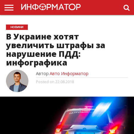
ГОЛОВНА
НОВИНИ
ПДР
НОВИНИ
УКРАЇНИ
РЕКЛАМА
ПРОЕКТЫ
В Украине хотят
увеличить штрафы за
нарушение ПДД:
инфографика
Автор
Авто Информатор
Posted on
22.08.2018