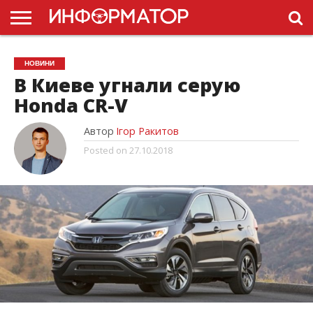
ГОЛОВНА
НОВИНИ
ПДР
НОВИНИ
УКРАЇНИ
РЕКЛАМА
ПРОЕКТЫ
В Киеве угнали серую
Honda CR-V
Автор
Ігор Ракитов
Posted on
27.10.2018