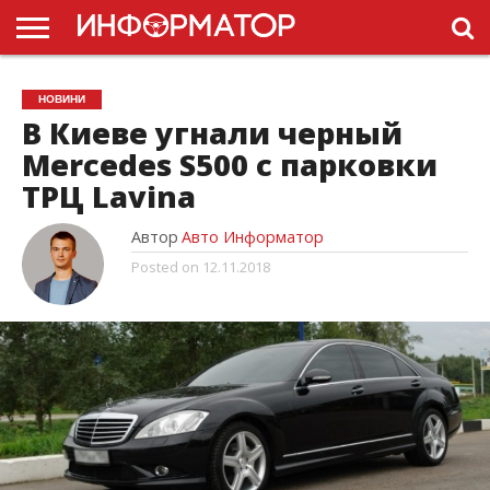
ГОЛОВНА
НОВИНИ
ПДР
НОВИНИ
УКРАЇНИ
РЕКЛАМА
ПРОЕКТЫ
В Киеве угнали черный
Mercedes S500 с парковки
ТРЦ Lavina
Автор
Авто Информатор
Posted on
12.11.2018