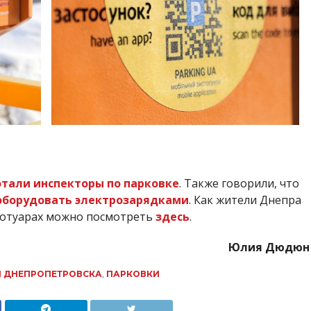
отали инспекторы по парковке
. Также говорили, что
 оборудовать электрозарядками
. Как жители Днепра
ротуарах можно посмотреть
здесь
.
Юлия Дюдюн
 ДНЕПРОПЕТРОВСКА
,
ПАРКОВКИ