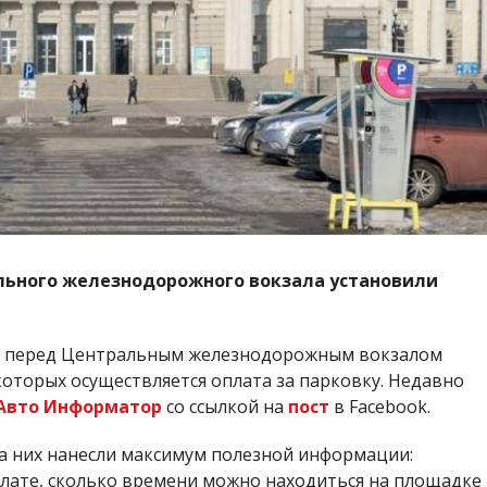
ального железнодорожного вокзала установили
у перед Центральным железнодорожным вокзалом
торых осуществляется оплата за парковку. Недавно
Авто Информатор
со ссылкой на
пост
в Facebook.
а них нанесли максимум полезной информации:
плате, сколько времени можно находиться на площадке