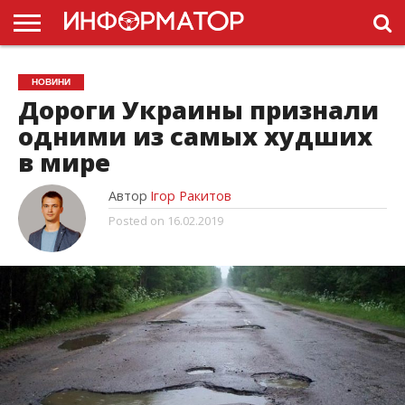
ГОЛОВНА
НОВИНИ
ПДР
НОВИНИ
УКРАЇНИ
РЕКЛАМА
ПРОЕКТЫ
Дороги Украины признали
одними из самых худших
в мире
Автор
Ігор Ракитов
Posted on
16.02.2019