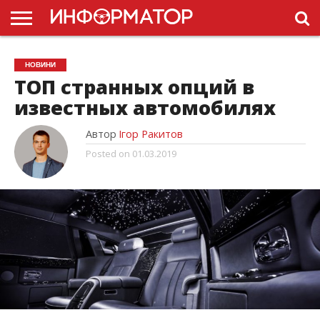
ГОЛОВНА
НОВИНИ
ПДР
НОВИНИ
УКРАЇНИ
РЕКЛАМА
ПРОЕКТЫ
ТОП странных опций в
известных автомобилях
Автор
Ігор Ракитов
Posted on
01.03.2019