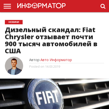
ГОЛОВНА
НОВИНИ
ПДР
НОВИНИ
УКРАЇНИ
РЕКЛАМА
ПРОЕКТЫ
Дизельный скандал: Fiat
Chrysler отзывает почти
900 тысяч автомобилей в
США
Автор
Авто Информатор
Posted on
14.03.2019