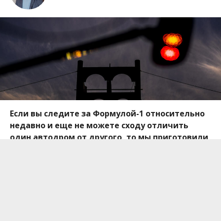
Если вы следите за Формулой-1 относительно
недавно и еще не можете сходу отличить
один автодром от другого, то мы приготовили
для вас шпаргалку по характерным чертам
каждого трека.
Совсем недавно
стартовал
сезон Формулы-1, и по
традиции принимала первый чемпионат
Австралия.
Авто информатор
решил рассказать
об изюминках каждой трассы в календаре 2019,