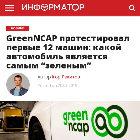
ГОЛОВНА
НОВИНИ
ПДР
НОВИНИ
УКРАЇНИ
РЕКЛАМА
ПРОЕКТЫ
GreenNCAP протестировал
первые 12 машин: какой
автомобиль является
самым “зеленым”
Автор
Ігор Ракитов
Posted on
20.03.2019