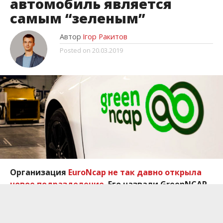
автомобиль является
самым “зеленым”
Автор
Ігор Ракитов
Posted on
20.03.2019
Организация
EuroNcap не так давно открыла
новое подразделение
. Его назвали GreenNCAP,
а его основной задачей является оценка
влияния автомобилей на окружающую среду.