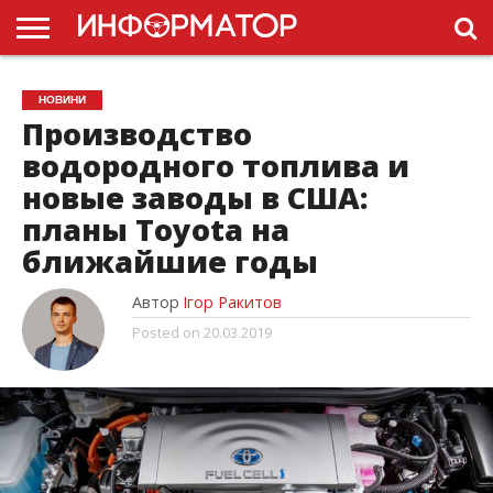
ГОЛОВНА
НОВИНИ
ПДР
НОВИНИ
УКРАЇНИ
РЕКЛАМА
ПРОЕКТЫ
Производство
водородного топлива и
новые заводы в США:
планы Toyota на
ближайшие годы
Автор
Ігор Ракитов
Posted on
20.03.2019