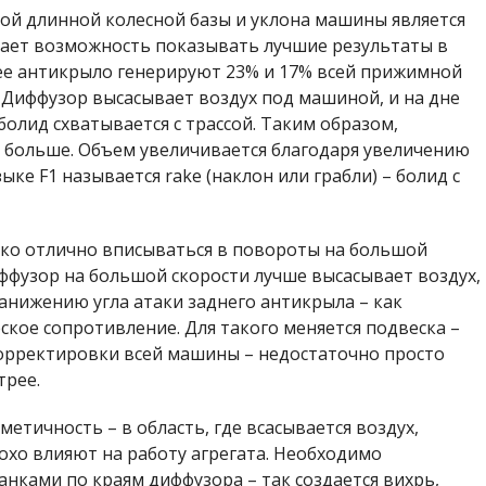
мой длинной колесной базы и уклона машины является
дает возможность показывать лучшие результаты в
нее антикрыло генерируют 23% и 17% всей прижимной
. Диффузор высасывает воздух под машиной, и на дне
болид схватывается с трассой. Таким образом,
 больше. Объем увеличивается благодаря увеличению
ке F1 называется rake (наклон или грабли) – болид с
ько отлично вписываться в повороты на большой
иффузор на большой скорости лучше высасывает воздух,
занижению угла атаки заднего антикрыла – как
кое сопротивление. Для такого меняется подвеска –
орректировки всей машины – недостаточно просто
трее.
етичность – в область, где всасывается воздух,
охо влияют на работу агрегата. Необходимо
анками по краям диффузора – так создается вихрь,