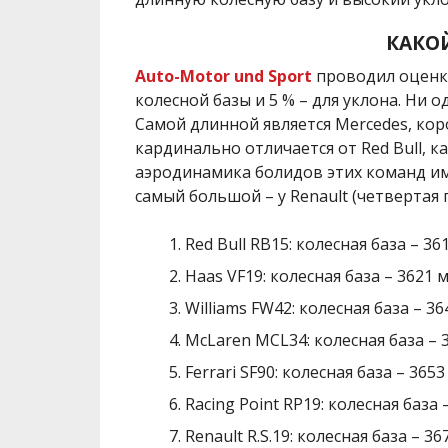
КАКО
Auto-Motor und Sport
проводил оценку
колесной базы и 5 % – для уклона. Ни 
Самой длинной является Mercedes, коро
кардинально отличается от Red Bull, как
аэродинамика болидов этих команд им
самый большой – у Renault (четвертая п
Red Bull RB15: колесная база – 3
Haas VF19: колесная база – 3621 
Williams FW42: колесная база – 3
McLaren MCL34: колесная база – 
Ferrari SF90: колесная база – 365
Racing Point RP19: колесная база
Renault R.S.19: колесная база – 3