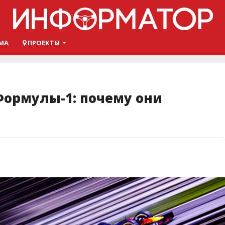
МА
ПРОЕКТЫ
ормулы-1: почему они