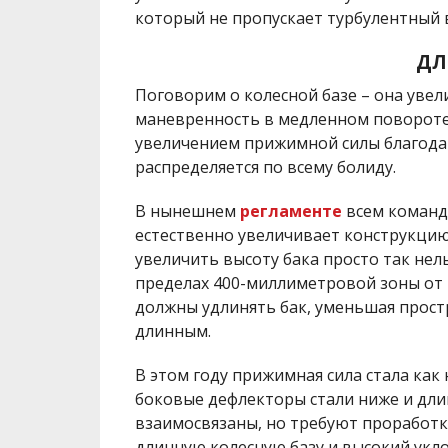
который не пропускает турбулентный 
ДЛ
Поговорим о колесной базе – она увел
маневренность в медленном повороте.
увеличением прижимной силы благодар
распределяется по всему болиду.
В нынешнем
регламенте
всем команд
естественно увеличивает конструкцию
увеличить высоту бака просто так нель
пределах 400-миллиметровой зоны от 
должны удлинять бак, уменьшая прост
длинным.
В этом году прижимная сила стала как
боковые дефлекторы стали ниже и дли
взаимосвязаны, но требуют проработк
длинную колесную базу и высокий укло