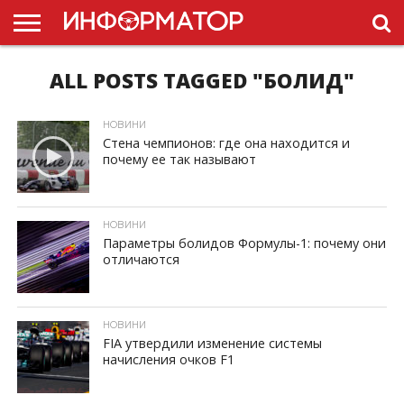
ALL POSTS TAGGED "БОЛИД"
ГОЛОВНА
НОВИНИ
ПДР
УКРАЇНИ
РЕКЛАМА
ПРОЕКТЫ
НОВИНИ
Стена чемпионов: где она находится и
почему ее так называют
ID, "post_views_count", true); if ( $post_views >= 1) { ?>
НОВИНИ
Параметры болидов Формулы-1: почему они
отличаются
ID, "post_views_count", true); if ( $post_views >= 1) { ?>
НОВИНИ
FIA утвердили изменение системы
начисления очков F1
ID, "post_views_count", true); if ( $post_views >= 1) { ?>