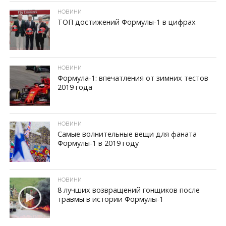
НОВИНИ
ТОП достижений Формулы-1 в цифрах
ID, "post_views_count", true); if ( $post_views >= 1) { ?>
НОВИНИ
Формула-1: впечатления от зимних тестов
2019 года
ID, "post_views_count", true); if ( $post_views >= 1) { ?>
НОВИНИ
Самые волнительные вещи для фаната
Формулы-1 в 2019 году
ID, "post_views_count", true); if ( $post_views >= 1) { ?>
НОВИНИ
8 лучших возвращений гонщиков после
травмы в истории Формулы-1
ID, "post_views_count", true); if ( $post_views >= 1) { ?>