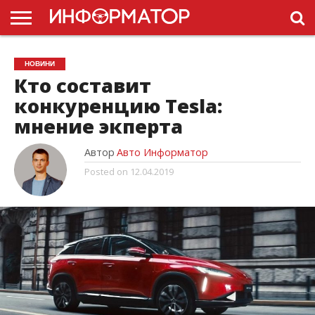
ГОЛОВНА
НОВИНИ
ПДР
НОВИНИ
УКРАЇНИ
РЕКЛАМА
ПРОЕКТЫ
Кто составит
конкуренцию Tesla:
мнение экперта
Автор
Авто Информатор
Posted on
12.04.2019