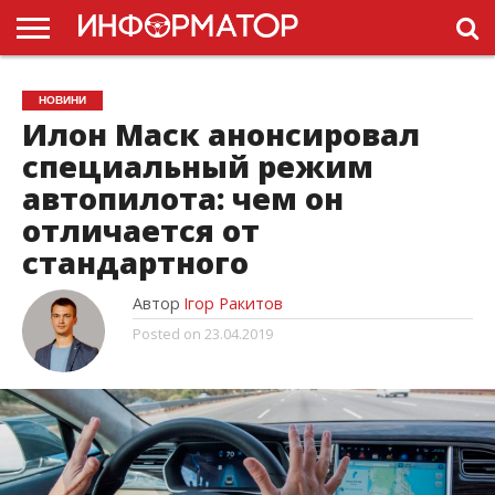
ГОЛОВНА
НОВИНИ
ПДР
НОВИНИ
УКРАЇНИ
РЕКЛАМА
ПРОЕКТЫ
Илон Маск анонсировал
специальный режим
автопилота: чем он
отличается от
стандартного
Автор
Ігор Ракитов
Posted on
23.04.2019