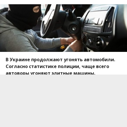
В Украине продолжают угонять автомобили.
Согласно статистике полиции, чаще всего
автоворы угоняют элитные машины.
Бюджетные марки хоть и меньше привлекают
похитителей, но все равно находятся в зоне
риска.
По данным Национальной полиции Украины в
первые два месяца 2019 года значительно
снизилось количество угонов, по сравнению с
аналогичным периодом прошлого года. Самыми