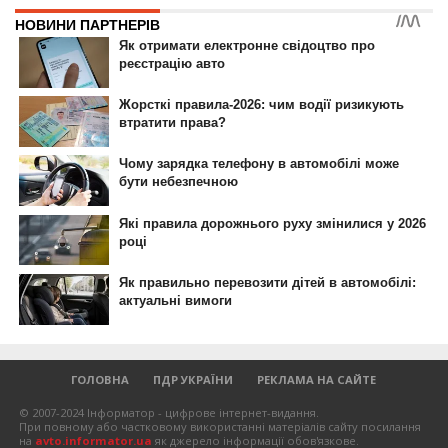
ГОЛОВНА
ПДР УКРАЇНИ
РЕКЛАМА НА САЙТЕ
© 2007-2024 Інформатор - цифрове інтернет-видання.
При повному або частковому використанні матеріалів сайту посилання
на
avto.informator.ua
як джерело інформації обов'язкове.