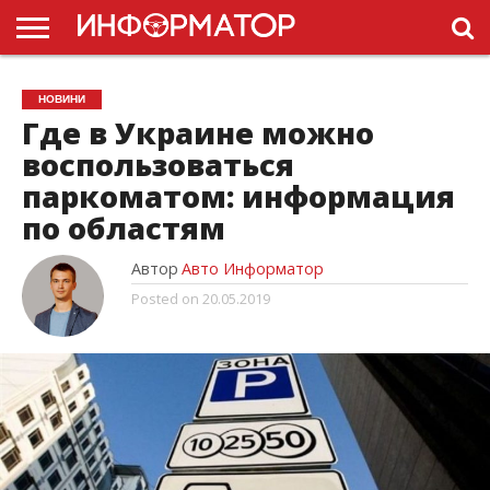
ГОЛОВНА
НОВИНИ
ПДР
НОВИНИ
УКРАЇНИ
РЕКЛАМА
ПРОЕКТЫ
Где в Украине можно
воспользоваться
паркоматом: информация
по областям
Автор
Авто Информатор
Posted on
20.05.2019