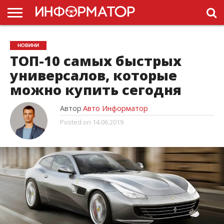
ГОЛОВНА
НОВИНИ
ПДР
НОВИНИ
УКРАЇНИ
РЕКЛАМА
ПРОЕКТЫ
ТОП-10 самых быстрых
универсалов, которые
можно купить сегодня
Автор
Авто Информатор
Posted on
14.06.2019