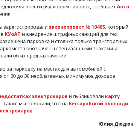
редложили внести ряд корректировок, сообщает
Авто
чник.
ны зарегистрировали
законопроект № 10405
, который
 в
КУоАП
и внедрение штрафных санкций для тех
 разрешена парковка и стоянка только транспортных
аркоместа обозначены специальными знаками и
нали об их предназначении.
аф за парковку на местах для автомобилей с
я от 20 до 30 необлагаемых минимумов доходов
недостатках электрокаров
и публиковали
карту
 Также мы говорили, что на
Бессарабской площади
электрокаров
.
Юлия Дюдюн