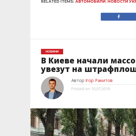
RELATED ITEMS:
АВТОМОБИЛИ
,
НОВОСТИ УК
НОВИНИ
В Киеве начали масс
увезут на штрафплощ
Автор
Ігор Ракитов
Posted on
10.07.2019