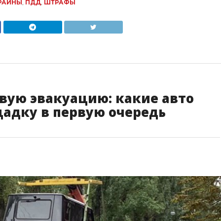
РАИНЫ
,
ПДД
,
ШТРАФЫ
овую эвакуацию: какие авто
адку в первую очередь