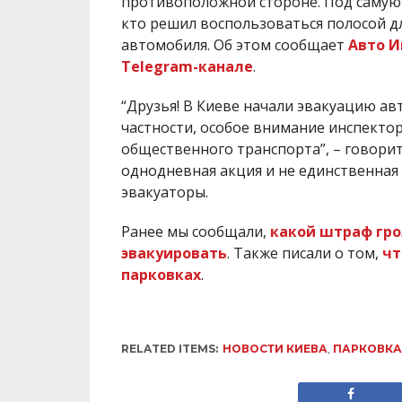
противоположной стороне. Под самую 
кто решил воспользоваться полосой д
автомобиля. Об этом сообщает
Авто 
Telegram-канале
.
“Друзья! В Киеве начали эвакуацию ав
частности, особое внимание инспекто
общественного транспорта”, – говорит
однодневная акция и не единственная
эвакуаторы.
Ранее мы сообщали,
какой штраф гроз
эвакуировать
. Также писали о том,
чт
парковках
.
RELATED ITEMS:
НОВОСТИ КИЕВА
,
ПАРКОВКА