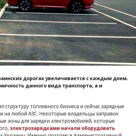
раинских дорогах увеличивается с каждым днем.
мичность данного вида транспорта, а и
л структуру топливного бизнеса и сейчас зарядные
и на любой АЗС. Некоторые владельцы заправок
ые зоны для зарядки электромобилей, которые
ого,
электрозарядками начали оборудовать
ах Украины. Именно поэтому в Административный