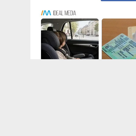
© 2007-2024 Інформатор - цифрове інтернет-видання.
При повному або частковому використанні матеріалів сайту 
на
avto.informator.ua
як джерело інформації обов'язкове.