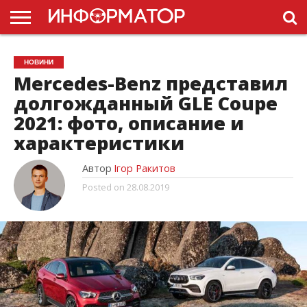
ГОЛОВНА
НОВИНИ
ПДР
НОВИНИ
УКРАЇНИ
РЕКЛАМА
ПРОЕКТЫ
Mercedes-Benz представил
долгожданный GLE Coupe
2021: фото, описание и
характеристики
Автор
Ігор Ракитов
Posted on
28.08.2019