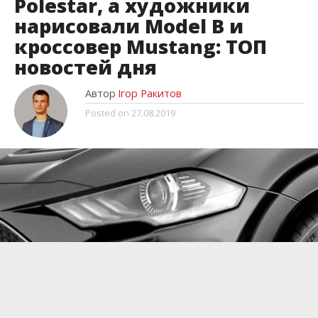
Polestar, а художники
нарисовали Model B и
кроссовер Mustang: ТОП
новостей дня
Автор
Ігор Ракитов
Posted on
27.08.2019
Новинки автомобилестроения появляются на
просторах мировой паутины ежедневно.