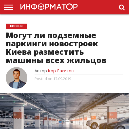
ГОЛОВНА
НОВИНИ
ПДР
НОВИНИ
УКРАЇНИ
РЕКЛАМА
ПРОЕКТЫ
Могут ли подземные
паркинги новостроек
Киева разместить
машины всех жильцов
Автор
Ігор Ракитов
Posted on
17.09.2019