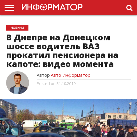
ГОЛОВНА
НОВИНИ
ПДР
НОВИНИ
УКРАЇНИ
РЕКЛАМА
ПРОЕКТЫ
В Днепре на Донецком
шоссе водитель ВАЗ
прокатил пенсионера на
капоте: видео момента
Автор
Авто Информатор
Posted on
31.10.2019